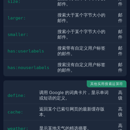
size:
邮件。
件
搜索大于某个字节大小的
邮
larger:
邮件。
件
搜索小于某个字节大小的
邮
smaller:
邮件。
件
搜索带有自定义用户标签
邮
has:userlabels
的邮件。
件
搜索没有自定义用户标签
邮
has:nouserlabels
的邮件。
件
其他实用搜索运算符
调用 Google 的词典卡片，显示单词
高
define:
或短语的定义。
级
返回某个已索引网页的最新缓存版
高
cache:
本。
级
高
显示某地天气的精选摘要。
weather: