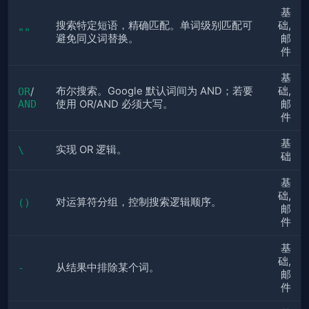
基
搜索特定短语，精确匹配。单词级别匹配可
础, 
""
避免同义词替换。
邮
件
基
布尔搜索。Google 默认词间为 AND；若要
础, 
OR
/
AND
使用 OR/AND 必须大写。
邮
件
基
实现 OR 逻辑。
\
础
基
础, 
对运算符分组，控制搜索逻辑顺序。
()
邮
件
基
础, 
从结果中排除某个词。
-
邮
件