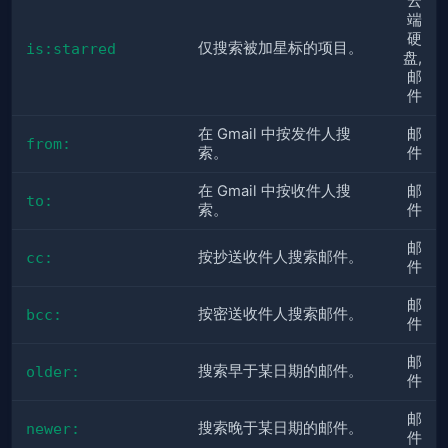
云
端
硬
仅搜索被加星标的项目。
is:starred
盘,
邮
件
在 Gmail 中按发件人搜
邮
from:
索。
件
在 Gmail 中按收件人搜
邮
to:
索。
件
邮
按抄送收件人搜索邮件。
cc:
件
邮
按密送收件人搜索邮件。
bcc:
件
邮
搜索早于某日期的邮件。
older:
件
邮
搜索晚于某日期的邮件。
newer:
件