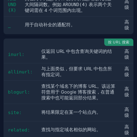
高
UND
大间隔词数。例如 
AROUND(4)
 表示两个关
级
(X)
键词需在 4 个词范围内出现。
高
用于自动补全的通配符。
_
级
按 URL 搜索
仅返回 URL 中包含查询关键词的结
高
inurl:
果。
级
与上面类似，但要求 URL 中包含所
高
allinurl:
有指定词。
级
查找某个域名下的博客 URL。该运算
高
blogurl:
符曾用于 Google 博客搜索，在普通
级
搜索中也可能返回部分结果。
高
将结果限定在某一个站点内。
site:
级
高
查找与指定域名相似的网站。
related:
级