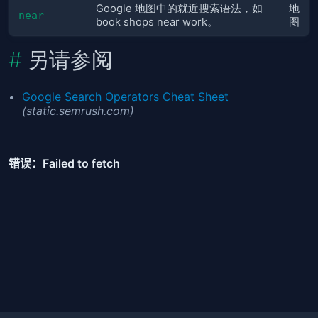
Google 地图中的就近搜索语法，如
地
near
book shops near work。
图
另请参阅
Google Search Operators Cheat Sheet
(static.semrush.com)