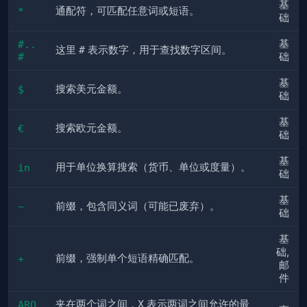
基
通配符，可匹配任意词或短语。
*
础
基
#..
这里 
#
 表示数字，用于查找数字区间。
#
础
基
搜索美元金额。
$
础
基
搜索欧元金额。
€
础
基
用于单位换算搜索（货币、单位或度量）。
in
础
基
前缀，包含同义词（可能已废弃）。
~
础
基
础, 
前缀，强制单个短语精确匹配。
+
邮
件
夹在两个词之间，
X
 表示两词之间允许的最
ARO