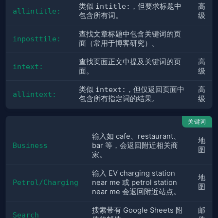
类似
intitle:
，但要求标题中
高
allintitle:
包含所有词。
级
查找文章标题中包含关键词的页
inposttile:
面（常用于博客研究）。
查找页面正文中提及关键词的页
高
intext:
面。
级
类似
intext:
，但仅返回页面中
高
allintext:
包含所有指定词的结果。
级
关键词
输入如 cafe、restaurant、
地
Business
bar 等，会返回附近相关商
图
家。
输入 EV charging station
地
Petrol/Charging
near me 或 petrol station
图
near me 会返回附近站点。
搜索带有 Google Sheets 附
邮
Search