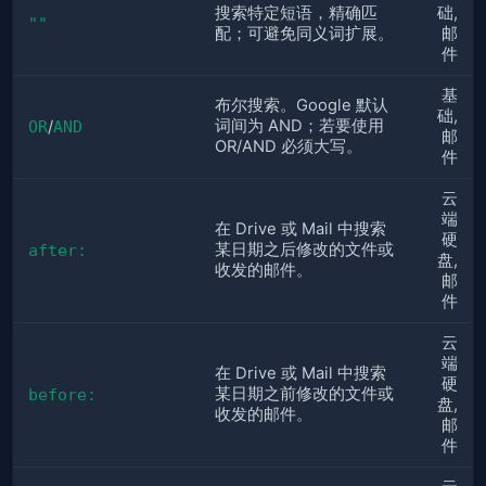
搜索特定短语，精确匹
础,
""
配；可避免同义词扩展。
邮
件
基
布尔搜索。Google 默认
础,
词间为 AND；若要使用
OR
/
AND
邮
OR/AND 必须大写。
件
云
端
在 Drive 或 Mail 中搜索
硬
某日期之后修改的文件或
after:
盘,
收发的邮件。
邮
件
云
端
在 Drive 或 Mail 中搜索
硬
某日期之前修改的文件或
before:
盘,
收发的邮件。
邮
件