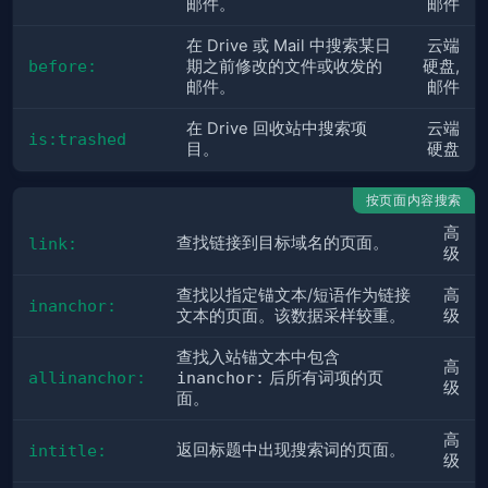
邮件。
邮件
在 Drive 或 Mail 中搜索某日
云端
before:
期之前修改的文件或收发的
硬盘,
邮件。
邮件
在 Drive 回收站中搜索项
云端
is:trashed
目。
硬盘
按页面内容搜索
高
查找链接到目标域名的页面。
link:
级
查找以指定锚文本/短语作为链接
高
inanchor:
文本的页面。该数据采样较重。
级
查找入站锚文本中包含
高
allinanchor:
inanchor:
后所有词项的页
级
面。
高
返回标题中出现搜索词的页面。
intitle:
级