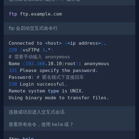
ftp
ftp 会启动交互式命令行
Connected to 
<
host
>
(
<
ip address
>
)
220
(
vsFTPd 
3
.*
)
# 需要手动输入 anonymous 
Name 
(
192.168
.10.10:root
)
331
Password: 
# 匿名模式下直接回车
230
Remote system 
type
连接成功后进入交互式会话.
查看所有命令，使用
helm
或
?
ftp
>
help