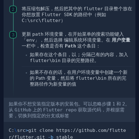
将压缩包解压，然后把其中的
flutter
目录整个放在
你想放置
Flutter SDK
的路径中（例如
C:\src\flutter
）
更新
path
环境变量，在开始菜单的搜索功能键入
「env」
，然后选择
编辑系统环境变量
。在
用户变量
一栏中，检查是否有
Path
这个条目：
如果存在这个条目，以
;
分隔已有的内容，加入
flutter\bin
目录的完整路径。
如果不存在的话，在用户环境变量中创建一个新
的 Path 变量，然后将
flutter\bin
所在的完
整路径作为新变量的值
如果你不想安装指定版本的安装包。可以忽略步骤
1
和
2
。
从
GitHub
上的
Flutter repo
获取源代码，并根据需
要，切换到指定的分支或标签
C:
\
src
>
git clone https://github.com/flutte
r/flutter.git 
-b