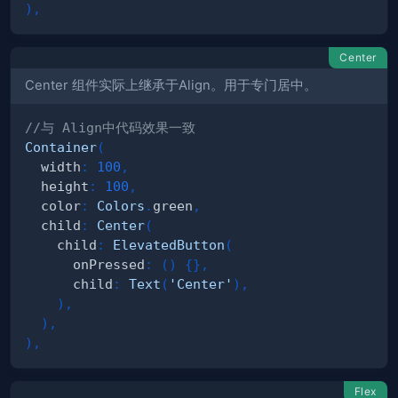
)
,
Center
Center 组件实际上继承于Align。用于专门居中。
//与 Align中代码效果一致
Container
(
  width
:
100
,
  height
:
100
,
  color
:
Colors
.
green
,
  child
:
Center
(
    child
:
ElevatedButton
(
      onPressed
:
(
)
{
}
,
      child
:
Text
(
'Center'
)
,
)
,
)
,
)
,
Flex