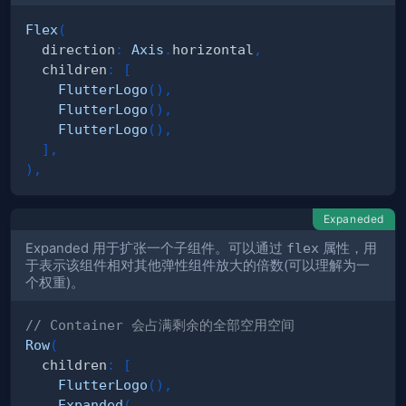
Flex
(
  direction
:
Axis
.
horizontal
,
  children
:
[
FlutterLogo
(
)
,
FlutterLogo
(
)
,
FlutterLogo
(
)
,
]
,
)
,
Expaneded
Expanded 用于扩张一个子组件。可以通过
flex
属性，用
于表示该组件相对其他弹性组件放大的倍数(可以理解为一
个权重)。
// Container 会占满剩余的全部空用空间
Row
(
  children
:
[
FlutterLogo
(
)
,
Expanded
(