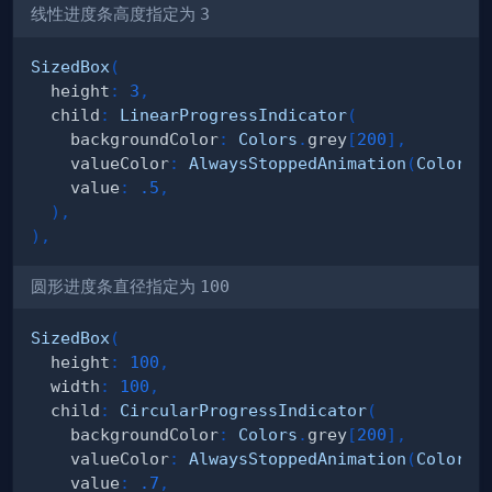
线性进度条高度指定为
3
SizedBox
(
  height
:
3
,
  child
:
LinearProgressIndicator
(
    backgroundColor
:
Colors
.
grey
[
200
]
,
    valueColor
:
AlwaysStoppedAnimation
(
Colors
.
    value
:
.5
,
)
,
)
,
圆形进度条直径指定为
100
SizedBox
(
  height
:
100
,
  width
:
100
,
  child
:
CircularProgressIndicator
(
    backgroundColor
:
Colors
.
grey
[
200
]
,
    valueColor
:
AlwaysStoppedAnimation
(
Colors
.
    value
:
.7
,