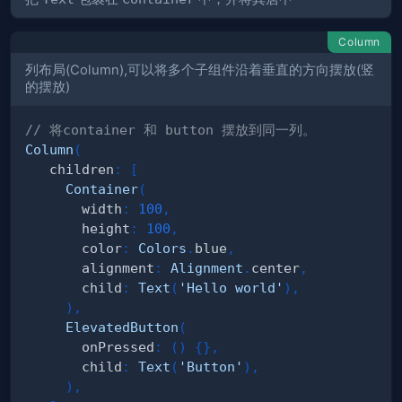
Column
列布局(Column),可以将多个子组件沿着垂直的方向摆放(竖
的摆放)
// 将container 和 button 摆放到同一列。
Column
(
   children
:
[
Container
(
       width
:
100
,
       height
:
100
,
       color
:
Colors
.
blue
,
       alignment
:
Alignment
.
center
,
       child
:
Text
(
'Hello world'
)
,
)
,
ElevatedButton
(
       onPressed
:
(
)
{
}
,
       child
:
Text
(
'Button'
)
,
)
,