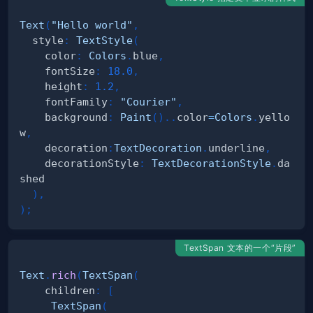
Text
(
"Hello world"
,
  style
:
TextStyle
(
    color
:
Colors
.
blue
,
    fontSize
:
18.0
,
    height
:
1.2
,
    fontFamily
:
"Courier"
,
    background
:
Paint
(
)
.
.
color
=
Colors
.
yello
w
,
    decoration
:
TextDecoration
.
underline
,
    decorationStyle
:
TextDecorationStyle
.
da
)
,
)
;
TextSpan 文本的一个“片段”
Text
.
rich
(
TextSpan
(
    children
:
[
TextSpan
(