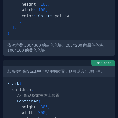
      height
:
100
,
      width
:
100
,
      color
:
Colors
.
yellow
,
)
,
]
,
)
,
依次堆叠
300*300
的蓝色色块、
200*200
的黑色色块、
100*100
的黄色色块
Positioned
若需要控制Stack中子控件的位置，则可以嵌套改控件。
Stack
(
  children
:
[
// 默认摆放在左上位置
Container
(
      height
:
300
,
      width
:
300
,