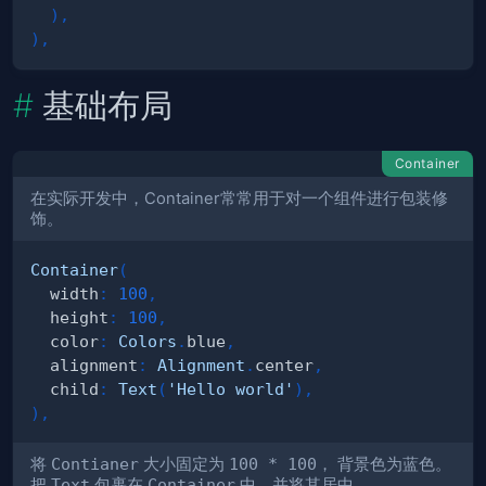
)
,
)
,
基础布局
Container
在实际开发中，Container常常用于对一个组件进行包装修
饰。
Container
(
  width
:
100
,
  height
:
100
,
  color
:
Colors
.
blue
,
  alignment
:
Alignment
.
center
,
  child
:
Text
(
'Hello world'
)
,
)
,
将
Contianer
大小固定为
100 * 100
， 背景色为蓝色。
把
Text
包裹在
Container
中，并将其居中