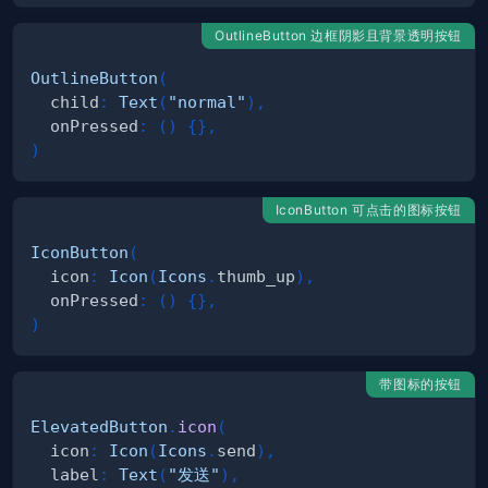
OutlineButton 边框阴影且背景透明按钮
OutlineButton
(
  child
:
Text
(
"normal"
)
,
  onPressed
:
(
)
{
}
,
)
IconButton 可点击的图标按钮
IconButton
(
  icon
:
Icon
(
Icons
.
thumb_up
)
,
  onPressed
:
(
)
{
}
,
)
带图标的按钮
ElevatedButton
.
icon
(
  icon
:
Icon
(
Icons
.
send
)
,
  label
:
Text
(
"发送"
)
,