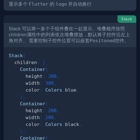
显示多个
Flutter
的
logo
并自动换行
Stack
Stack 可以将一多个子组件叠在一起显示。堆叠顺序按照
children属性中的列表依次堆叠摆放，默认将子控件沿左上
角对齐。 需要控制子控件位置可以嵌套
Positoned
控件。
Stack
(
  children
:
[
Container
(
      height
:
300
,
      width
:
300
,
      color
:
Colors
.
blue
,
)
,
Container
(
      height
:
200
,
      width
:
200
,
      color
:
Colors
.
black
,
)
,
Container
(