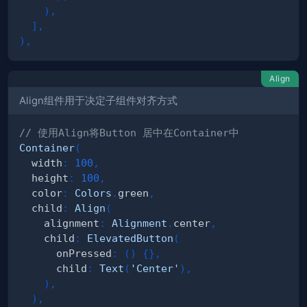
)
,
]
,
)
,
Align
Align组件用于决定子组件对齐方式
// 使用Align将Button 居中在Container中
Container
(
  width
:
100
,
  height
:
100
,
  color
:
Colors
.
green
,
  child
:
Align
(
    alignment
:
Alignment
.
center
,
    child
:
ElevatedButton
(
      onPressed
:
(
)
{
}
,
      child
:
Text
(
'Center'
)
,
)
,
)
,