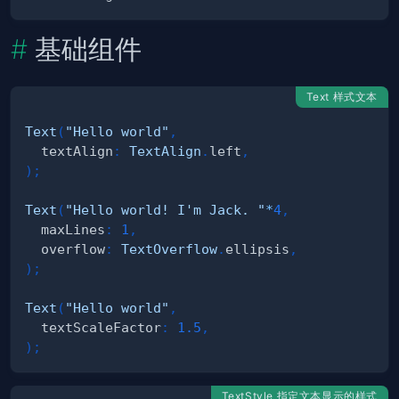
基础组件
Text 样式文本
Text
(
"Hello world"
,
  textAlign
:
TextAlign
.
left
,
)
;
Text
(
"Hello world! I'm Jack. "
*
4
,
  maxLines
:
1
,
  overflow
:
TextOverflow
.
ellipsis
,
)
;
Text
(
"Hello world"
,
  textScaleFactor
:
1.5
,
)
;
TextStyle 指定文本显示的样式