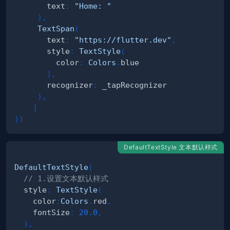
       text
:
"Home: "
)
,
TextSpan
(
       text
:
"https://flutter.dev"
,
       style
:
TextStyle
(
         color
:
Colors
.
)
,
       recognizer
:
)
,
]
)
)
DefaultTextStyle 文本默认样式
DefaultTextStyle
(
// 1.设置文本默认样式  
  style
:
TextStyle
(
    color
:
Colors
.
red
,
    fontSize
:
20.0
,
)
,