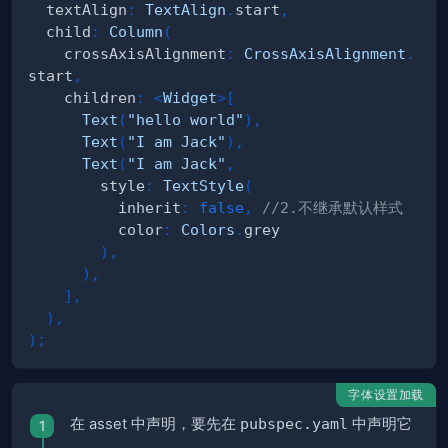
  textAlign
:
TextAlign
.
start
,
  child
:
Column
(
    crossAxisAlignment
:
CrossAxisAlignment
.
start
,
    children
:
<
Widget
>
[
Text
(
"hello world"
)
,
Text
(
"I am Jack"
)
,
Text
(
"I am Jack"
,
        style
:
TextStyle
(
          inherit
:
false
,
//2.不继承默认样式
          color
:
Colors
.
)
,
)
,
]
,
)
,
)
;
字体设置加载
在 asset 中声明，要先在
pubspec.yaml
中声明它