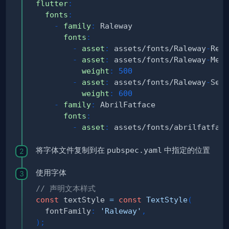
flutter
:
fonts
:
-
family
:
fonts
:
-
asset
:
 assets/fonts/Raleway
-
-
asset
:
 assets/fonts/Raleway
-
weight
:
500
-
asset
:
 assets/fonts/Raleway
-
weight
:
600
-
family
:
fonts
:
-
asset
:
 assets/fonts/abrilfatface
将字体文件复制到在
pubspec.yaml
中指定的位置
使用字体
// 声明文本样式
const
 textStyle 
=
const
TextStyle
(
  fontFamily
:
'Raleway'
,
)
;