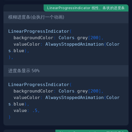
LinearProgressIndicator 线性、条状的进度条
模糊进度条(会执行一个动画)
LinearProgressIndicator
(
  backgroundColor
:
Colors
.
grey
[
200
]
,
  valueColor
:
AlwaysStoppedAnimation
(
Color
s
.
blue
)
,
)
,
进度条显示
50%
LinearProgressIndicator
(
  backgroundColor
:
Colors
.
grey
[
200
]
,
  valueColor
:
AlwaysStoppedAnimation
(
Color
s
.
blue
)
,
  value
:
.5
,
)