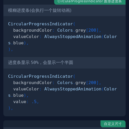
CircularProgressIndicator 圆形进度条
模糊进度条(会执行一个旋转动画)
CircularProgressIndicator
(
  backgroundColor
:
Colors
.
grey
[
200
]
,
  valueColor
:
AlwaysStoppedAnimation
(
Color
s
.
blue
)
,
)
,
进度条显示
50%
，会显示一个半圆
CircularProgressIndicator
(
  backgroundColor
:
Colors
.
grey
[
200
]
,
  valueColor
:
AlwaysStoppedAnimation
(
Color
s
.
blue
)
,
  value
:
.5
,
)
,
自定义尺寸