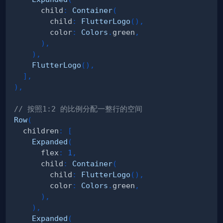
      child
:
Container
(
        child
:
FlutterLogo
(
)
,
        color
:
Colors
.
green
,
)
,
)
,
FlutterLogo
(
)
,
]
,
)
,
// 按照1:2 的比例分配一整行的空间
Row
(
  children
:
[
Expanded
(
      flex
:
1
,
      child
:
Container
(
        child
:
FlutterLogo
(
)
,
        color
:
Colors
.
green
,
)
,
)
,
Expanded
(