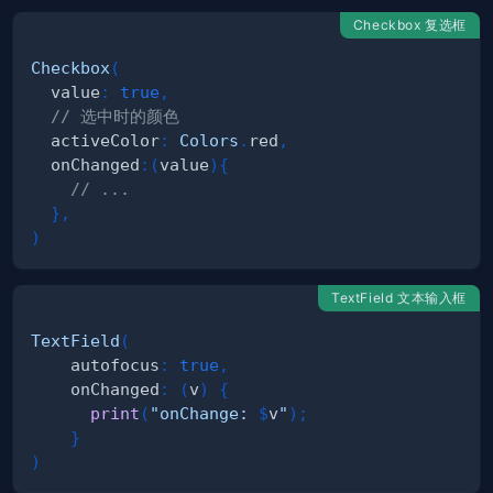
Checkbox 复选框
Checkbox
(
  value
:
true
,
// 选中时的颜色
  activeColor
:
Colors
.
red
,
  onChanged
:
(
value
)
{
// ...
}
,
)
TextField 文本输入框
TextField
(
    autofocus
:
true
,
    onChanged
:
(
v
)
{
print
(
"onChange: 
$
v
"
)
;
}
)