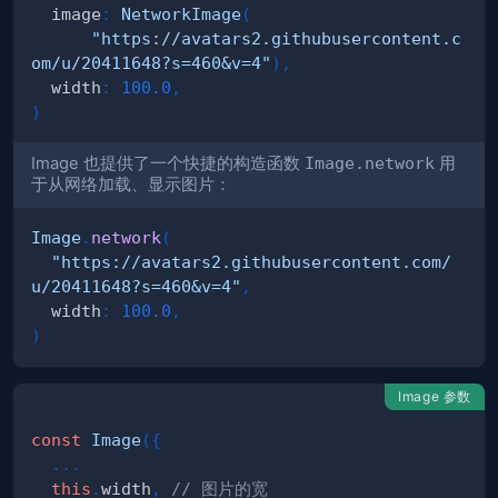
  image
:
NetworkImage
(
"https://avatars2.githubusercontent.c
om/u/20411648?s=460&v=4"
)
,
  width
:
100.0
,
)
Image 也提供了一个快捷的构造函数
Image.network
用
于从网络加载、显示图片：
Image
.
network
(
"https://avatars2.githubusercontent.com/
u/20411648?s=460&v=4"
,
  width
:
100.0
,
)
Image 参数
const
Image
(
{
.
.
.
this
.
width
,
// 图片的宽