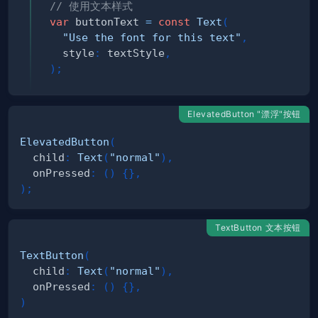
// 使用文本样式
var
 buttonText 
=
const
Text
(
"Use the font for this text"
,
  style
:
 textStyle
,
)
;
ElevatedButton "漂浮"按钮
ElevatedButton
(
  child
:
Text
(
"normal"
)
,
  onPressed
:
(
)
{
}
,
)
;
TextButton 文本按钮
TextButton
(
  child
:
Text
(
"normal"
)
,
  onPressed
:
(
)
{
}
,
)