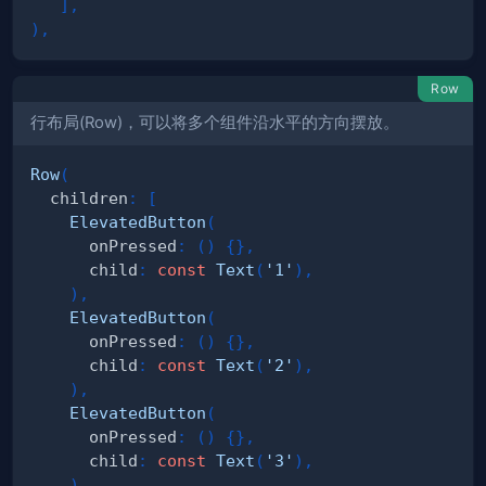
]
,
)
,
Row
行布局(Row)，可以将多个组件沿水平的方向摆放。
Row
(
  children
:
[
ElevatedButton
(
      onPressed
:
(
)
{
}
,
      child
:
const
Text
(
'1'
)
,
)
,
ElevatedButton
(
      onPressed
:
(
)
{
}
,
      child
:
const
Text
(
'2'
)
,
)
,
ElevatedButton
(
      onPressed
:
(
)
{
}
,
      child
:
const
Text
(
'3'
)
,
)
,