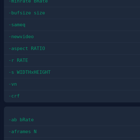
-minrate bRate
-bufsize size
-sameq
-newvideo
-aspect RATIO
-r RATE
-s WIDTHxHEIGHT
-vn
-crf
-ab bRate
-aframes N