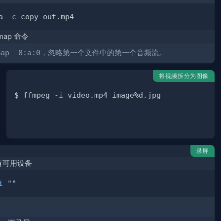
a 
-c
map 命令
map -0:a:0
，忽略第一个文件中的第一个音频流。
将视频拆分为图像
$ ffmpeg 
-i
录屏
有可用设备
i
""