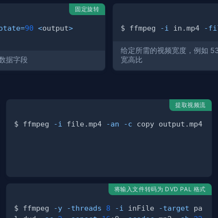
固定旋转
otate
=
90
<
output
>
$ ffmpeg 
-i
 in.mp4 
-fi
给定所需的视频宽度，例如 5
数据字段
宽高比
提取视频流
$ ffmpeg 
-i
 file.mp4 
-an
-c
将输入文件转码为 DVD PAL 格式
$ ffmpeg 
-y
-threads
8
-i
 inFile 
-target
 pa