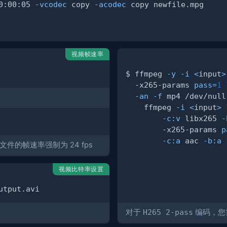
0:00:05 
-vcodec
 copy 
-acodec
视频帧速率
$ ffmpeg 
-y
-i
<
input
>
  -x265-params 
pass
=
1
-an
-f
 mp4 /dev/null
    ffmpeg 
-i
<
input
>
-c:v
 libx265 
-
        -x265-params 
p
-c:a
 aac 
-b:a
件的帧速率强制为 24 fps
视频比特率设置
对于
H265 2-pass
编码，您