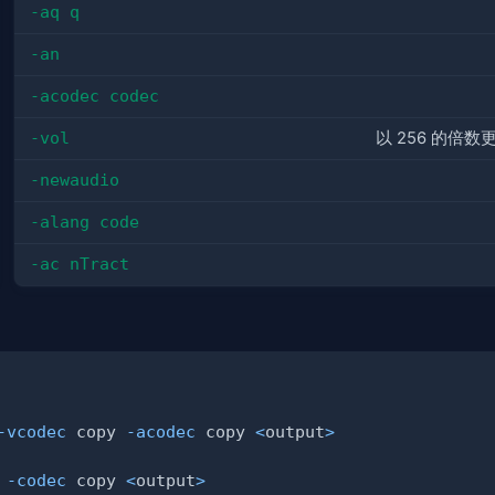
-aq q
-an
-acodec codec
-vol
以 256 的倍数更
-newaudio
-alang code
-ac nTract
-vcodec
 copy 
-acodec
 copy 
<
output
>
 
-codec
 copy 
<
output
>