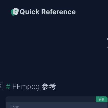
Quick Reference
FFmpeg 参考
安装
Linux