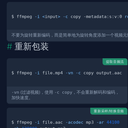
$ ffmpeg 
-i
<
input
>
-c
 copy -metadata:s:v:0 
r
不要为旋转重新编码，而是简单地为旋转角度添加一个视频元
重新包装
提取音频流
$ ffmpeg 
-i
 file.mp4 
-vn
-c
-vn
(过滤视频)，使用
-c copy
，不会重新解码和编码，
加快速度。
重新采样/转换音频
$ ffmpeg 
-i
 file.aac 
-acodec
 mp3 
-ar
44100