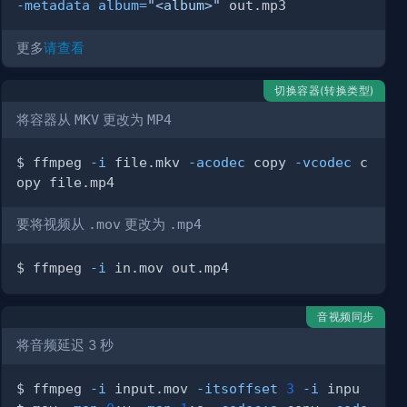
-metadata
album
=
"<album>"
更多
请查看
切换容器(转换类型)
将容器从
MKV
更改为
MP4
$ ffmpeg 
-i
 file.mkv 
-acodec
 copy 
-vcodec
 c
要将视频从
.mov
更改为
.mp4
$ ffmpeg 
-i
音视频同步
将音频延迟 3 秒
$ ffmpeg 
-i
 input.mov 
-itsoffset
3
-i
 inpu