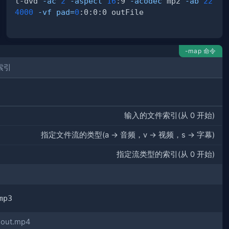
l-dvd 
-ac
2
-aspect
16
:9 
-acodec
 mp2 
-ab
22
4000
-vf
pad
=
0
-map 命令
索引
输入的文件索引(从 0 开始)
指定文件流的类型(a -> 音频，v -> 视频，s -> 字幕)
指定流类型的索引(从 0 开始)
t.mp4