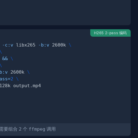
H265 2-pass 编码
-c:v
 libx265 
-b:v
 2600k 
\
\
 
&&
\
\
b:v
 2600k 
\
ass
=
2
\
需要组合
2
个
ffmpeg
调用