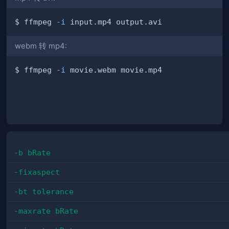
$ ffmpeg 
-i
webm 转 mp4:
$ ffmpeg 
-i
-b bRate
-fixaspect
-bt tolerance
-maxrate bRate