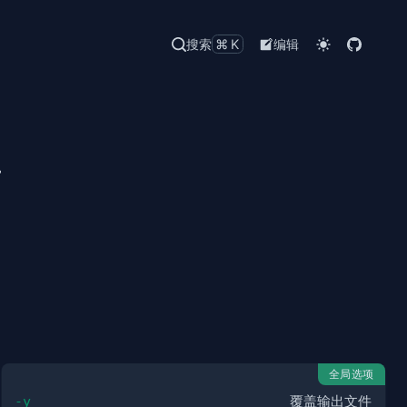
搜索
⌘K
编辑
单
全局选项
-y
覆盖输出文件