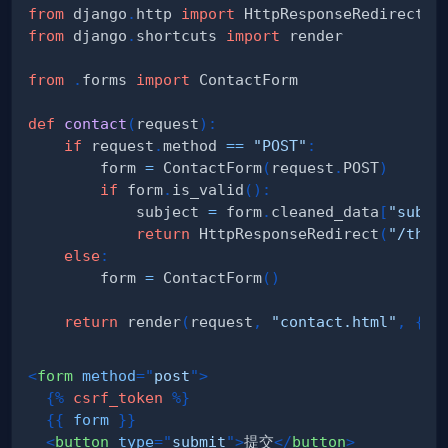
from
 django
.
http 
import
from
 django
.
shortcuts 
import
from
.
forms 
import
def
contact
(
request
)
:
if
 request
.
method 
==
"POST"
:
        form 
=
 ContactForm
(
request
.
POST
)
if
 form
.
is_valid
(
)
:
            subject 
=
 form
.
cleaned_data
[
"subje
return
 HttpResponseRedirect
(
"/than
else
:
        form 
=
 ContactForm
(
)
return
 render
(
request
,
"contact.html"
,
{
"f
<
form
method
=
"
post
"
>
{%
csrf_token
%}
{{
form
}}
<
button
type
=
"
submit
"
>
提交
</
button
>