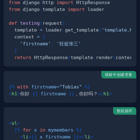
from
 django
.
http 
import
from
 django
.
template 
import
def
testing
(
request
)
:
  template 
=
 loader
.
get_template
(
'template.htm
  context 
=
{
'firstname'
:
'狂徒张三'
,
}
return
 HttpResponse
(
template
.
render
(
context
,
模板中创建变量
{%
with
firstname
=
"Tobias"
%}
<
h1
>
你好 
{{
firstname
}}
，你好吗？
</
h1
>
数组循环
<
ul
>
{%
for
x
in
mymembers
%}
<
li
>
{{
x
.
firstname
}}
</
li
>