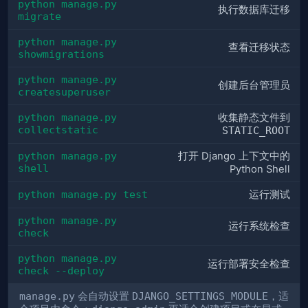
python manage.py 
执行数据库迁移
migrate
python manage.py 
查看迁移状态
showmigrations
python manage.py 
创建后台管理员
createsuperuser
python manage.py 
收集静态文件到
collectstatic
STATIC_ROOT
python manage.py 
打开 Django 上下文中的
shell
Python Shell
python manage.py test
运行测试
python manage.py 
运行系统检查
check
python manage.py 
运行部署安全检查
check --deploy
manage.py
会自动设置
DJANGO_SETTINGS_MODULE
，适