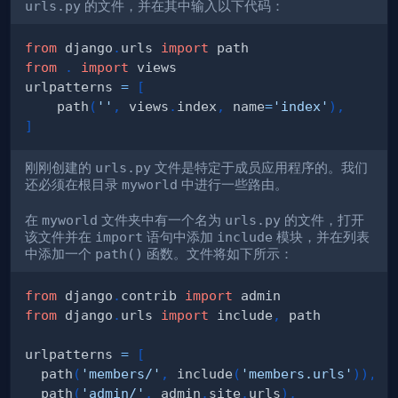
urls.py
的文件，并在其中输入以下代码：
from
 django
.
urls 
import
from
.
import
urlpatterns 
=
[
    path
(
''
,
 views
.
index
,
 name
=
'index'
)
,
]
刚刚创建的
urls.py
文件是特定于成员应用程序的。我们
还必须在根目录
myworld
中进行一些路由。
在
myworld
文件夹中有一个名为
urls.py
的文件，打开
该文件并在
import
语句中添加
include
模块，并在列表
中添加一个
path()
函数。文件将如下所示：
from
 django
.
contrib 
import
from
 django
.
urls 
import
 include
,
urlpatterns 
=
[
  path
(
'members/'
,
 include
(
'members.urls'
)
)
,
  path
(
'admin/'
,
 admin
.
site
.
urls
)
,