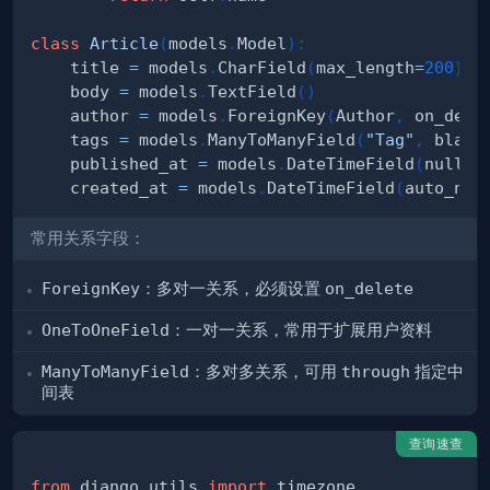
class
Article
(
models
.
Model
)
:
    title 
=
 models
.
CharField
(
max_length
=
200
)
    body 
=
 models
.
TextField
(
)
    author 
=
 models
.
ForeignKey
(
Author
,
 on_dele
    tags 
=
 models
.
ManyToManyField
(
"Tag"
,
 blank
    published_at 
=
 models
.
DateTimeField
(
null
=
T
    created_at 
=
 models
.
DateTimeField
(
auto_now
常用关系字段：
ForeignKey
：多对一关系，必须设置
on_delete
OneToOneField
：一对一关系，常用于扩展用户资料
ManyToManyField
：多对多关系，可用
through
指定中
间表
查询速查
from
 django
.
utils 
import