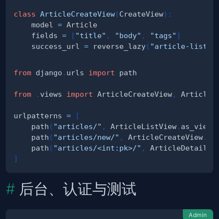
class
ArticleCreateView
(
CreateView
)
:
    model 
=
    fields 
=
[
"title"
,
"body"
,
"tags"
]
    success_url 
=
 reverse_lazy
(
"article-list"
)
from
 django
.
urls 
import
from
.
views 
import
 ArticleCreateView
,
 ArticleD
urlpatterns 
=
[
    path
(
"articles/"
,
 ArticleListView
.
as_view
(
    path
(
"articles/new/"
,
 ArticleCreateView
.
as
    path
(
"articles/<int:pk>/"
,
 ArticleDetailVi
]
后台、认证与测试
Admin