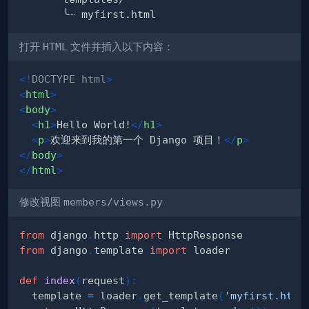
打开
HTML
文件并插入以下内容：
<!
DOCTYPE
html
>
<
html
>
<
body
>
<
h1
>
Hello World!
</
h1
>
<
p
>
欢迎来到我的第一个 Django 项目！
</
p
>
</
body
>
</
html
>
修改视图
members/views.py
from
 django
.
http 
import
from
 django
.
template 
import
def
index
(
request
)
:
  template 
=
 loader
.
get_template
(
'myfirst.html