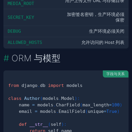
用户上传文件 URL 与存储目录
MEDIA_ROOT
加密签名密钥，生产环境必须
SECRET_KEY
保密
DEBUG
生产环境必须关闭
ALLOWED_HOSTS
允许访问的 Host 列表
ORM 与模型
字段与关系
from
 django
.
db 
import
class
Author
(
models
.
Model
)
:
    name 
=
 models
.
CharField
(
max_length
=
100
)
    email 
=
 models
.
EmailField
(
unique
=
True
)
def
__str__
(
self
)
:
return
 self
.