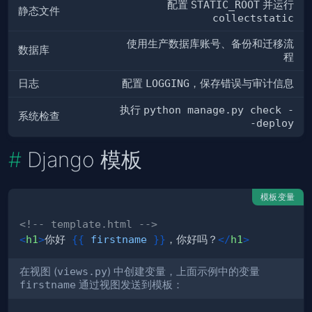
配置
STATIC_ROOT
并运行
静态文件
collectstatic
使用生产数据库账号、备份和迁移流
数据库
程
日志
配置
LOGGING
，保存错误与审计信息
执行
python manage.py check -
系统检查
-deploy
Django 模板
模板变量
<!-- template.html -->
<
h1
>
你好 
{{
firstname
}}
，你好吗？
</
h1
>
在视图 (
views.py
) 中创建变量，上面示例中的变量
firstname
通过视图发送到模板：