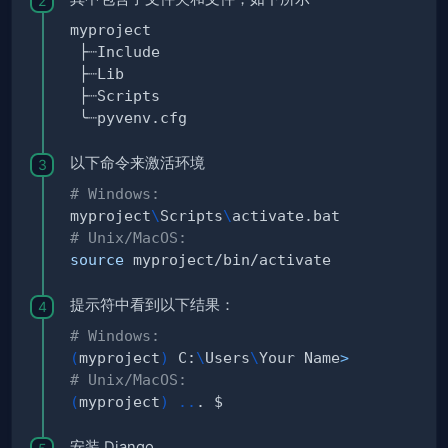
以下命令来激活环境
# Windows:
myproject
\
Scripts
\
# Unix/MacOS:
source
提示符中看到以下结果：
# Windows:
(
myproject
)
 C:
\
Users
\
Your Name
>
# Unix/MacOS:
(
myproject
)
..
安装 Django