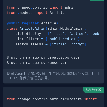
from
 django
.
contrib 
import
from
.
models 
import
@admin
.
register
(
Article
)
class
ArticleAdmin
(
admin
.
ModelAdmin
)
:
    list_display 
=
[
"title"
,
"author"
,
"publis
    list_filter 
=
[
"published_at"
]
    search_fields 
=
[
"title"
,
"body"
]
访问
/admin/
管理数据。生产环境应限制后台入口、启用
HTTPS 并保护管理员账号。
认证装饰器
from
 django
.
contrib
.
auth
.
decorators 
import
 log