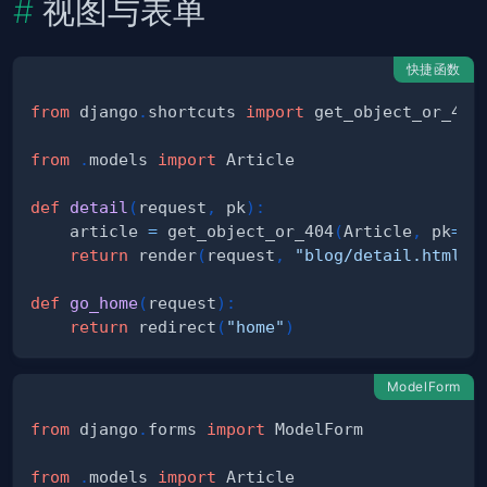
视图与表单
快捷函数
from
 django
.
shortcuts 
import
 get_object_or_404
from
.
models 
import
def
detail
(
request
,
 pk
)
:
    article 
=
 get_object_or_404
(
Article
,
 pk
=
pk
return
 render
(
request
,
"blog/detail.html"
,
def
go_home
(
request
)
:
return
 redirect
(
"home"
)
ModelForm
from
 django
.
forms 
import
from
.
models 
import