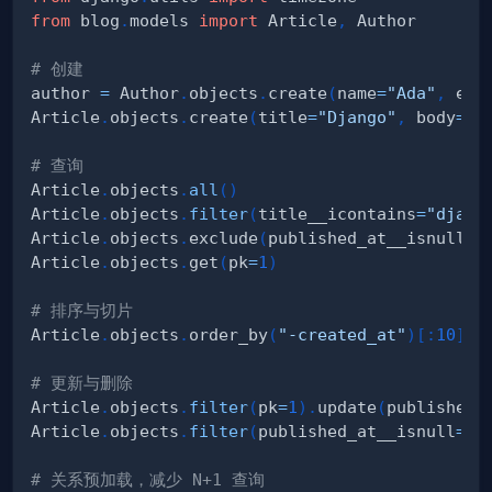
from
 blog
.
models 
import
 Article
,
# 创建
author 
=
 Author
.
objects
.
create
(
name
=
"Ada"
,
 ema
Article
.
objects
.
create
(
title
=
"Django"
,
 body
=
".
# 查询
Article
.
objects
.
all
(
)
Article
.
objects
.
filter
(
title__icontains
=
"djang
Article
.
objects
.
exclude
(
published_at__isnull
=
T
Article
.
objects
.
get
(
pk
=
1
)
# 排序与切片
Article
.
objects
.
order_by
(
"-created_at"
)
[
:
10
]
# 更新与删除
Article
.
objects
.
filter
(
pk
=
1
)
.
update
(
published_
Article
.
objects
.
filter
(
published_at__isnull
=
Tr
# 关系预加载，减少 N+1 查询