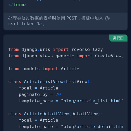
</
form
>
处理会修改数据的表单时使用
POST
，模板中加入
{%
csrf_token %}
。
类视图
from
 django
.
urls 
import
from
 django
.
views
.
generic 
import
 CreateView
,
 D
from
.
models 
import
class
ArticleListView
(
ListView
)
:
    model 
=
    paginate_by 
=
20
    template_name 
=
"blog/article_list.html"
class
ArticleDetailView
(
DetailView
)
:
    model 
=
    template_name 
=
"blog/article_detail.html"