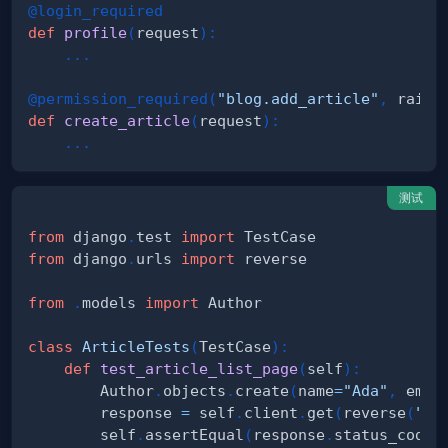
@login_required
def
profile
(
request
)
:
.
.
.
@permission_required
(
"blog.add_article"
,
 raise
def
create_article
(
request
)
:
.
.
.
测试
from
 django
.
test 
import
from
 django
.
urls 
import
from
.
models 
import
class
ArticleTests
(
TestCase
)
:
def
test_article_list_page
(
self
)
:
        Author
.
objects
.
create
(
name
=
"Ada"
,
 emai
        response 
=
 self
.
client
.
get
(
reverse
(
"ar
        self
.
assertEqual
(
response
.
status_code
,