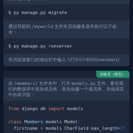
通过导航到
/myworld
文件夹启动服务器并执行以下命
令：
在浏览器窗口的地址栏中输入 127.0.0.1:8000/members/
创建表（模型）
在
/members/
文件夹中，打开
models.py
文件。要在我
们的数据库中添加成员表，首先创建一个成员类，并描述其
中的表字段：
from
 django
.
db 
import
class
Members
(
models
.
Model
)
:
  firstname 
=
 models
.
CharField
(
max_length
=
255
)