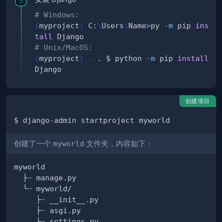
# Windows:
(
myproject
)
 C:
\
Users
\
Name
>
py 
-m
 pip 
ins
tall
# Unix/MacOS:
(
myproject
)
..
. $ python 
-m
 pip 
install
创建项目
创建了一个
myworld
文件夹，内容如下：