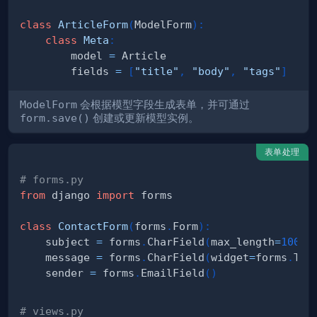
class
ArticleForm
(
ModelForm
)
:
class
Meta
:
        model 
=
        fields 
=
[
"title"
,
"body"
,
"tags"
]
ModelForm
会根据模型字段生成表单，并可通过
form.save()
创建或更新模型实例。
表单处理
# forms.py
from
 django 
import
class
ContactForm
(
forms
.
Form
)
:
    subject 
=
 forms
.
CharField
(
max_length
=
100
)
    message 
=
 forms
.
CharField
(
widget
=
forms
.
Tex
    sender 
=
 forms
.
EmailField
(
)
# views.py