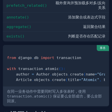
额外查询并预加载多对多/反向
prefetch_related()
关系
annotate()
添加聚合或表达式字段
aggregate()
返回聚合结果
exists()
判断是否存在匹配记录
事务
from
 django
.
db 
import
with
 transaction
.
atomic
(
)
:
    author 
=
 Author
.
objects
.
create
(
name
=
"Grace
    Article
.
objects
.
create
(
title
=
"Atomic"
,
 bod
在同一业务动作中需要同时写入多张表时，使用
transaction.atomic()
保证要么全部成功，要么全部
回滚。