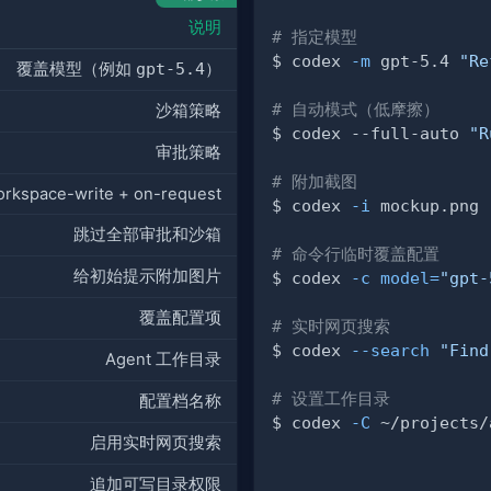
说明
# 指定模型
$ codex 
-m
 gpt-5.4 
"Re
覆盖模型（例如
gpt-5.4
）
# 自动模式（低摩擦）
沙箱策略
$ codex --full-auto 
"R
审批策略
# 附加截图
rkspace-write + on-request
$ codex 
-i
 mockup.png 
跳过全部审批和沙箱
# 命令行临时覆盖配置
给初始提示附加图片
$ codex 
-c
model
=
"gpt-
覆盖配置项
# 实时网页搜索
$ codex 
--search
"Find
Agent 工作目录
# 设置工作目录
配置档名称
$ codex 
-C
 ~/projects/
启用实时网页搜索
追加可写目录权限