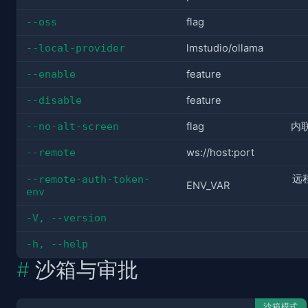
--oss
flag
--local-provider
lmstudio/ollama
--enable
feature
--disable
feature
--no-alt-screen
flag
内联
--remote
ws://host:port
远程
--remote-auth-token-
ENV_VAR
env
-V, --version
-h, --help
沙箱与审批
沙箱模式