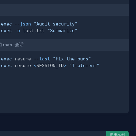
 
exec
--json
"Audit security"
 
exec
-o
 last.txt 
"Summarize"
exec 会话
 
exec
 resume 
--last
"Fix the bugs"
 
exec
 resume 
<
SESSION_ID
>
"Implement"
使用示例