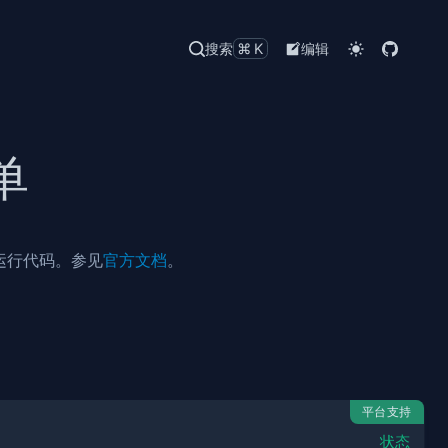
搜索
⌘K
编辑
单
改并运行代码。参见
官方文档
。
平台支持
状态