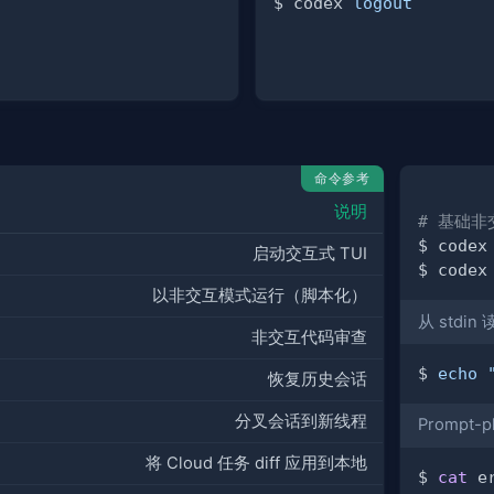
$ codex 
logout
命令参考
说明
# 基础非
$ codex
启动交互式 TUI
$ codex
以非交互模式运行（脚本化）
从 stdi
非交互代码审查
$ 
echo
恢复历史会话
分叉会话到新线程
Prompt
将 Cloud 任务 diff 应用到本地
$ 
cat
 e