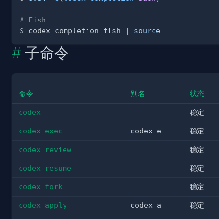
# Fish
$ codex completion fish 
|
source
子命令
命令
别名
状态
codex
稳定
codex exec
codex e
稳定
codex review
稳定
codex resume
稳定
codex fork
稳定
codex apply
codex a
稳定