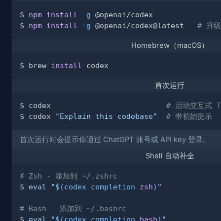
$ 
npm
install
-g
$ 
npm
install
-g
 @openai/codex@latest   
# 升级
Homebrew（macOS）
$ brew 
install
首次运行
$ codex                          
# 启动交互式 T
$ codex 
"Explain this codebase"
# 带初始提示
首次运行时会提示你通过 ChatGPT 账号或 API key 登录。
Shell 自动补全
# Zsh - 添加到 ~/.zshrc
$ 
eval
"
$(
codex completion 
zsh
)
"
# Bash - 添加到 ~/.bashrc
$ 
eval
"
$(
codex completion 
bash
)
"