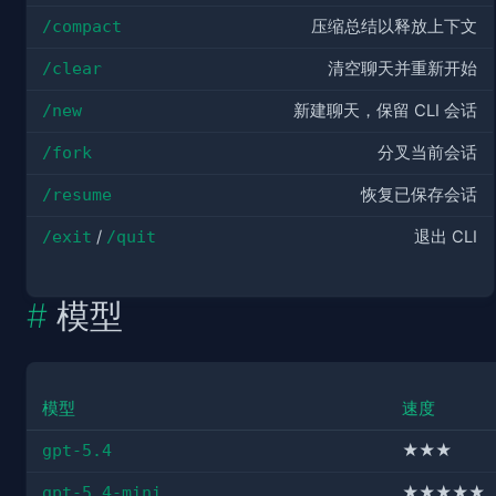
/compact
压缩总结以释放上下文
/clear
清空聊天并重新开始
/new
新建聊天，保留 CLI 会话
/fork
分叉当前会话
/resume
恢复已保存会话
/exit
/
/quit
退出 CLI
模型
模型
速度
gpt-5.4
★★★
gpt-5.4-mini
★★★★★