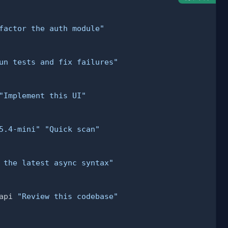
factor the auth module"
un tests and fix failures"
"Implement this UI"
5.4-mini"
"Quick scan"
 the latest async syntax"
api 
"Review this codebase"