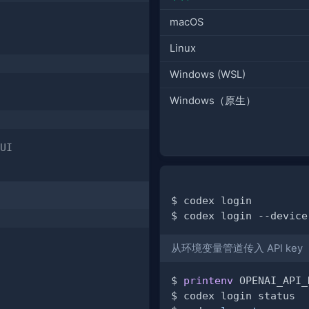
macOS
Linux
Windows (WSL)
Windows（原生）
UI
$ codex login         
$ codex login --device
从环境变量管道传入 API key
$ 
printenv
 OPENAI_API_
$ codex login status  