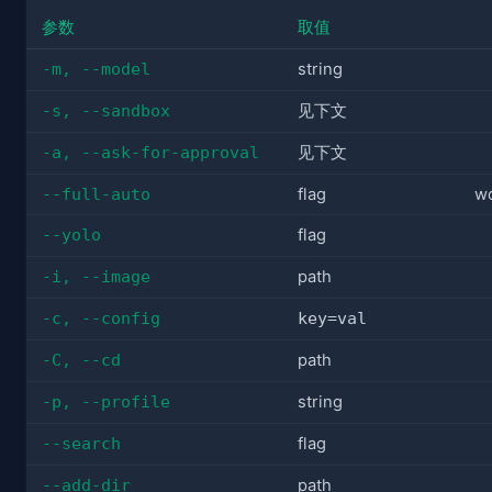
参数
取值
-m, --model
string
-s, --sandbox
见下文
-a, --ask-for-approval
见下文
--full-auto
flag
wo
--yolo
flag
-i, --image
path
-c, --config
key=val
-C, --cd
path
-p, --profile
string
--search
flag
--add-dir
path