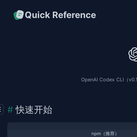
Quick Reference
OpenAI Codex C
快速开始
npm（推荐）