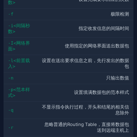
数>
-f
极限检测
-i<间隔秒
指定收发信息的间隔时间
数>
-I<网络界
使用指定的网络界面送出数据包
面>
-l<前置载
设置在送出要求信息之前，先行发出的数据
入>
包
-n
只输出数值
-p<范本样
设置填满数据包的范本样式
式>
不显示指令执行过程，开头和结尾的相关信
-q
息除外
忽略普通的Routing Table，直接将数据包
-r
送到远端主机上