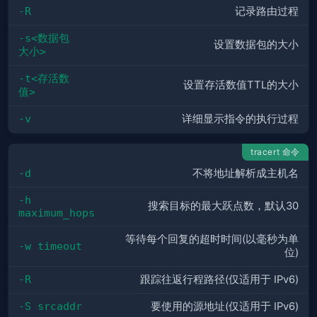
-R
记录路由过程
-s<数据包
设置数据包的大小
大小>
-t<存活数
设置存活数值TTL的大小
值>
-v
详细显示指令的执行过程
tracert 命令
-d
不将地址解析成主机名
-h 
搜索目标的最大跃点数，默认30
maximum_hops
等待每个回复的超时时间(以毫秒为单
-w timeout
位)
-R
跟踪往返行程路径(仅适用于 IPv6)
-S srcaddr
要使用的源地址(仅适用于 IPv6)