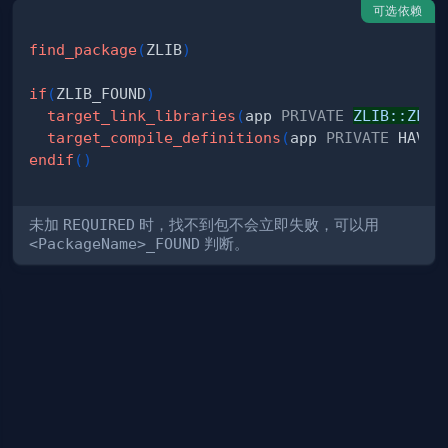
可选依赖
find_package
(
ZLIB
)
if
(
ZLIB_FOUND
)
target_link_libraries
(
app 
PRIVATE
ZLIB::ZLIB
target_compile_definitions
(
app 
PRIVATE
 HAVE_
endif
(
)
未加
REQUIRED
时，找不到包不会立即失败，可以用
<PackageName>_FOUND
判断。