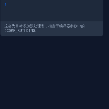
)
这会为目标添加预处理宏，相当于编译器参数中的
-
DCORE_BUILDING
。