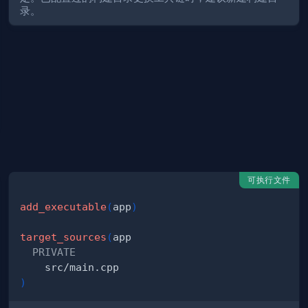
录。
22"
可执行文件
add_executable
(
app
)
target_sources
(
PRIVATE
)