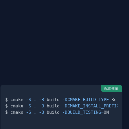
}
/bin"
配置变量
$ cmake 
-S
.
-B
 build 
-DCMAKE_BUILD_TYPE
=
$ cmake 
-S
.
-B
 build 
-DCMAKE_INSTALL_PREFIX
=
$ cmake 
-S
.
-B
 build 
-DBUILD_TESTING
=