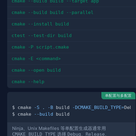
cmake --build build --target app
cmake --build build --parallel
cmake --install build
ctest --test-dir build
cmake -P script.cmake
cmake -E <command>
cmake --open build
cmake --help
单配置与多配置
$ cmake 
-S
.
-B
 build 
-DCMAKE_BUILD_TYPE
=
$ cmake 
--build
Ninja、Unix Makefiles 等单配置生成器通常用
CMAKE_BUILD_TYPE
选择
Debug
、
Release
、