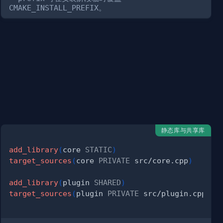
CMAKE_INSTALL_PREFIX
。
静态库与共享库
add_library
(
core 
STATIC
)
target_sources
(
core 
PRIVATE
 src/core.cpp
)
add_library
(
plugin 
SHARED
)
target_sources
(
plugin 
PRIVATE
 src/plugin.cpp
)