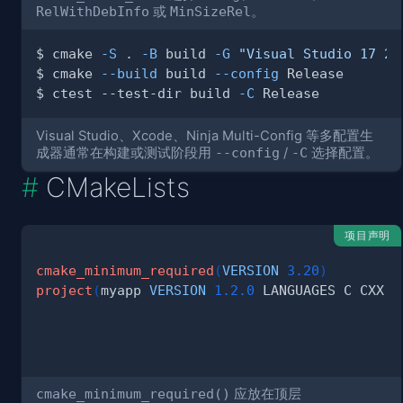
RelWithDebInfo
或
MinSizeRel
。
$ cmake 
-S
.
-B
 build 
-G
"Visual Studio 17 20
$ cmake 
--build
 build 
--config
$ ctest --test-dir build 
-C
Visual Studio、Xcode、Ninja Multi-Config 等多配置生
成器通常在构建或测试阶段用
--config
/
-C
选择配置。
CMakeLists
项目声明
cmake_minimum_required
(
VERSION
3.20
)
project
(
myapp 
VERSION
1.2.0
 LANGUAGES C CXX
)
cmake_minimum_required()
应放在顶层