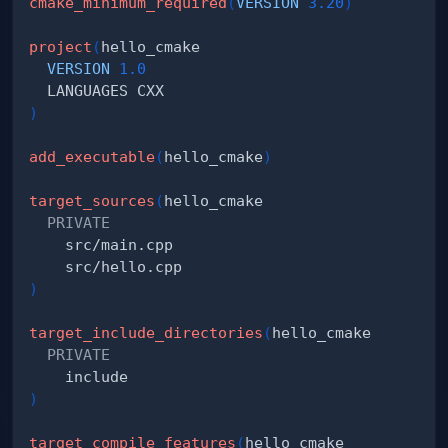
cmake_minimum_required
(
VERSION
3.20
)
project
(
VERSION
1.0
)
add_executable
(
hello_cmake
)
target_sources
(
PRIVATE
)
target_include_directories
(
PRIVATE
)
target_compile_features
(