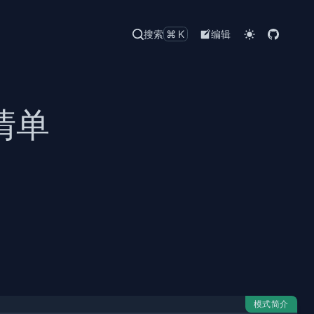
搜索
⌘K
编辑
清单
模式简介