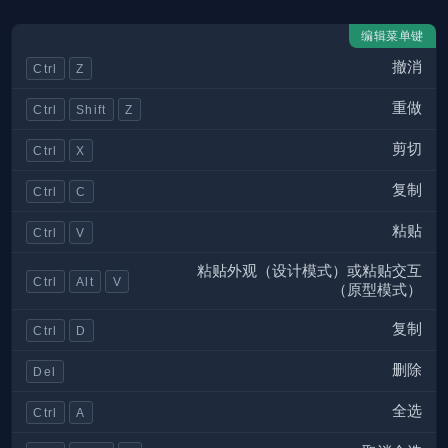
编辑菜单键
撤消
Ctrl
Z
重做
Ctrl
Shift
Z
剪切
Ctrl
X
复制
Ctrl
C
粘贴
Ctrl
V
粘贴外观（设计模式）或粘贴交互
Ctrl
Alt
V
（原型模式）
复制
Ctrl
D
删除
Del
全选
Ctrl
A