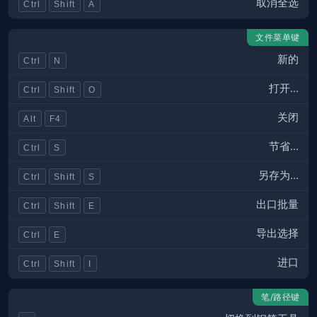
取消全选
Ctrl
Shift
A
文件菜单键
新的
Ctrl
N
打开...
Ctrl
Shift
O
关闭
Alt
F4
节省...
Ctrl
S
另存为...
Ctrl
Shift
S
出口批量
Ctrl
Shift
E
导出选择
Ctrl
E
进口
Ctrl
Shift
I
笔/路径键