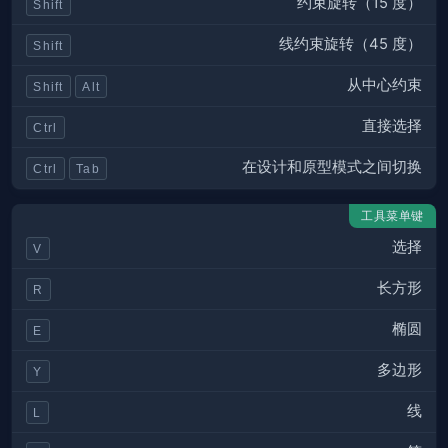
约束旋转（15 度）
Shift
线约束旋转（45 度）
Shift
从中心约束
Shift
Alt
直接选择
Ctrl
在设计和原型模式之间切换
Ctrl
Tab
工具菜单键
选择
V
长方形
R
椭圆
E
多边形
Y
线
L