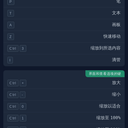
笔
P
文本
T
画板
A
快速移动
Z
缩放到所选内容
Ctrl
3
滴管
I
界面和查看选项的键
放大
Ctrl
+
缩小
Ctrl
-
缩放以适合
Ctrl
0
缩放至
100%
Ctrl
1