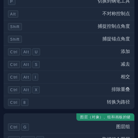
切换到钢笔工具
P
不对称控制点
Alt
捕捉控制点角度
Shift
捕捉锚点角度
Shift
添加
Ctrl
Alt
U
减去
Ctrl
Alt
S
相交
Ctrl
Alt
I
排除重叠
Ctrl
Alt
X
转换为路径
Ctrl
8
图层（对象）、组和画板的键
图层组
Ctrl
G